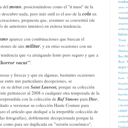
tenden
mono
ia del
, posicionándose como el "it must" de la
anna w
cola
orienta
 descubro nada, pero más sutil es el uso de la
en
Arman
 creaciones, propuesta que, aventuro se convertirá (de
arquite
s de anteriores intentos) en exitosa tendencia.
artificia
balenc
ismo
aparece con combinaciones que buscan el
Tfank
militar
Azria
asiones de aire
, y en otras ocasiones con un
Dukha
, tendencia que va arraigando lento pero seguro y que
a
Best
Bi
"horror vacui"
Bosé
.
negro
boleros
osas y frescas y que en algunas, bastantes ocasiones
born
e entre mis particulares decepciones, se
brandi
Saint Laurent,
en su debut con
porque su colección
brocad
nte pertenecer al 2008 o cualquier otra temporada de la
bucóli
Raf Simons
Dior
sorprendida con la colección de
para
,
Prorsu
itado a versionar su colección Haute Couture para
calcet
cámel
zo el artículo que dediqué a la irrepetible colección de
market
las fotografías), doblemente decepcionada porque la
campaña
e como para ser duplicada en "versión económico",
Cardon