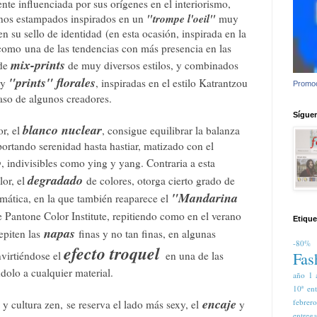
te influenciada por sus orígenes en el interiorismo,
"trompe l'oeil"
nos estampados inspirados en un
muy
en su sello de identidad
(en esta ocasión, inspirada en la
 como
una de las tendencias con más presencia en las
mix-prints
 de
de muy diversos estilos, y combinados
"prints" florales
y
, inspiradas en el estilo Katrantzou
Promoc
aso de algunos creadores.
Síguem
blanco nuclear
or, el
, consigue equilibrar la balanza
portando serenidad hasta hastiar, matizado con el
o
, indivisibles como ying y yang. Contraria a esta
degradado
lor, el
de colores, otorga cierto grado de
"M
andarina
mática, en la que también reaparece el
de Pantone Color Institute, repitiendo como en el verano
Etique
napas
epiten las
finas y no tan finas, en algunas
-80%
efecto troquel
Fas
nvirtiéndose el
en una de las
ndolo a cualquier material.
año
1 
10ª en
encaje
febrer
 y cultura zen,
se reserva el lado más sexy, el
y
entreg