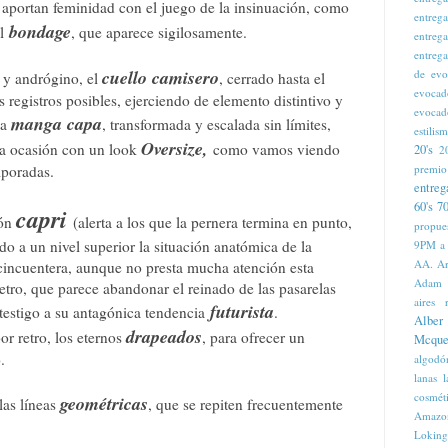
 aportan feminidad con el juego de la insinuación, como
entreg
bondage
l
, que aparece sigilosamente.
entreg
entreg
cuello camisero
de evo
 y andrógino, el
, cerrado hasta el
evocad
 registros posibles, ejerciendo de elemento distintivo y
evocad
manga capa
la
, transformada y escalada sin límites,
estilis
Oversize,
a ocasión con un look
como vamos viendo
20's
2
premio
mporadas.
entreg
60's
70
capri
lón
(alerta a los que la pernera termina en punto,
propue
ndo a un nivel superior la situación anatómica de la
9PM
a
AA. Ar
 cincuentera, aunque no presta mucha atención esta
Adam
etro, que parece abandonar el reinado de las pasarelas
aires 
futurista
testigo a su antagónica tendencia
.
Alber
drapeados
r retro, los eternos
, para ofrecer un
Mcque
o.
algodó
lanas 
cosmét
geométricas
 las líneas
, que se repiten frecuentemente
Amazo
.
Loking