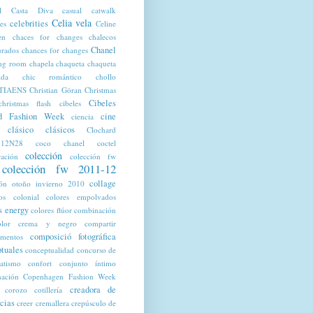
l
Casta Diva
casual
catwalk
Celia vela
celebrities
tes
Celine
en
chaces for changes
chalecos
Chanel
urados
chances for changes
ng room
chapela
chaqueta
chaqueta
lda
chic romántico
chollo
TIAENS
Christian Göran
Christmas
Cibeles
christmas flash
cibeles
d Fashion Week
cine
ciencia
clásico
clásicos
Clochard
12N28
coco chanel
coctel
colección
ración
colección fw
colección fw 2011-12
collage
ión otoño invierno 2010
os
colonial
colores empolvados
s energy
colores flúor
combinación
olor crema y negro
compartir
composició fotográfica
mentos
tuales
conceptualidad
concurso de
ratismo
confort
conjunto íntimo
nación
Copenhagen Fashion Week
creadora de
corozo
cotillería
cias
creer
cremallera
crepúsculo de