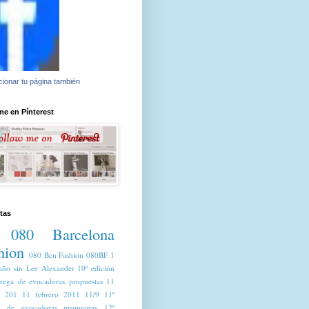
ionar tu página también
e en Pínterest
tas
080 Barcelona
hion
080 Bcn Fashion
080BF
1
año sin Lee Alexander
10ª edición
trega de evocadoras propuestas
11
o 201
11 febrero 2011
11/9
11ª
a de evocadoras propuestas
12ª