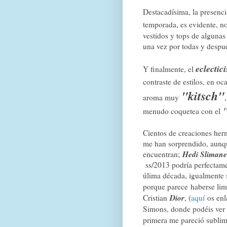
Destacadísima, la presenc
temporada, es evidente, no
vestidos y tops de algunas
una vez por todas y despué
eclectic
Y finalmente, el
contraste de estilos, en oc
"kitsch"
aroma muy
menudo coquetea con el
Cientos de creaciones herm
me han sorprendido, aunqu
Hedi Slimane
encuentran;
ss/2013 podría
perfectame
úlima década, igualmente 
porque parece
haberse lim
Dior
Cristian
, (
aquí
os enla
Simons, donde podéis ver 
primera me pareció sublim