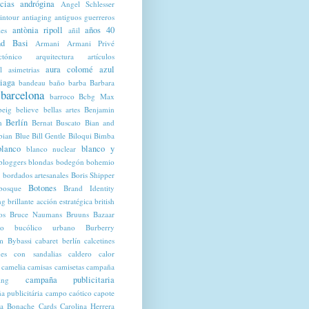
cias
andrógina
Angel Schlesser
intour
antiaging
antiguos guerreros
antònia ripoll
años 40
les
añil
d Basi
Armani
Armani Privé
ctónico
arquitectura
artículos
aura colomé
azul
l
asimetrias
iaga
bandeau
baño
barba
Barbara
barcelona
barroco
Bcbg Max
beig
believe
bellas artes
Benjamin
Berlín
n
Bernat Buscato
Bian and
bian Blue
Bill Gentle
Biloqui
Bimba
blanco
blanco y
blanco nuclear
bloggers
blondas
bodegón
bohemio
bordados artesanales
Boris Shipper
Botones
bosque
Brand Identity
ng
brillante acción estratégica
british
os
Bruce Naumans
Bruuns Bazaar
co
bucólico urbano
Burberry
m
Bybassi
cabaret berlín
calcetines
ines con sandalias
caldero
calor
camelia
camisas
camisetas
campaña
campaña publicitaria
ing
 publicitária
campo
caótico
capote
a Bonache
Cards
Carolina Herrera