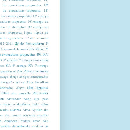
a de evocadoras propuestas
13ª
a de evocadoras propuestas
14ª
a evocadores propuestas
15ª entrega
cadoras propuestas
16ª entrega de
oras
18 diciembre
18ª entrega de
oras propuestas
1ªguia rápida de
mo de supervivencia
2 de diciembre
23 de Noviembren
012
2013
2º
3ª
3 iconos de la moda
30's
360m2
a evocadoras propuestas
40's
50's
's
7ª edición
7ª entrega evocadoras
80's
90's
stas
8ª entrega
9ª entrega
AA Amaya Arzuaga
 question of
zuaga
abrigo
abrigos estructurados
aerografía
Africa
Aires bucólicos
alba figueroa
renovados
Akrys
 Elbaz
Alexander
alex panisello
en
Alexander Wang
algo pasa
n orgánico
algodones endurecidos
lavadas
alianzas
Alma Aguilar
alta
ica
alta costura
Altuzarra
amarillo
n
American Vintage
amor
Ana
análisis de
análisis de tendencias