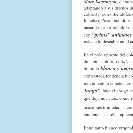
Mary Katrantzou
,
claramen
adaptando a sus diseños u
colorista,
convirtiéndolos 
filatelia). Posicionándose
pasarelas,
a
barrotándolas
"prints" animales
con
más de lo deseable en el c
En el polo opuesto del col
de tanto "colorido mix", a
blanco y negr
binomio
contrastada tendencia bico
movimiento a la paleta cro
Tango"
, bajo el abrigo 
que dejamos atrás; como r
ocasiones troqueladas, co
tendencias estrella, aplicá
Entre
tanto blanco virginal