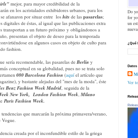
girls"
mejor, para mayor credibilidad de la
rán en los acristalados exhibidores urbanos, para los
Do yo
hits
pasarelas
se afanaron por situar entre los
de las
;
for y
s digitales de éstas, al igual que las publicaciones extra
un es
nueva
s transportan a un futuro próximo
y
obligándonos a
 año,
presentan
el objeto de deseo para la temporada
 convirtiéndose en algunos casos en objeto de culto para
¿Qué 
stas del mundo fashion.
Berlín
e sería recomendable, las pasarelas de
y
Datos
 más conceptual en su globalidad, pues no se trata solo
Mo
080 Barcelona Fashion
 certamen
(
aquí
el artículo que
gazine), y bastante alejadas del "mes de la moda", éste
Ver to
es Benz Fashion Week Madrid
,
seguida de la
Week New York,
London Fashion Week
Milano
,
Relea
Paris Fashion Week.
te
Releas
 tendencias que marcarán la próxima primavera/verano,
de Vogue.
dencia creada por el inconfundible estilo de la griega