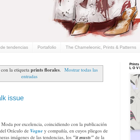
s de tendencias
Portafolio
The Chameleonic, Prints & Patterns
Prints
L O V 
prints florales
 con la etiqueta
.
Mostrar todas las
entradas
lk issue
a Moda por excelencia, coincidiendo con la publicación
Vogue
s del Oráculo de
y compañía, en cuyos pliegos de
"it musts"
eras imágenes de las tendencias, los
de la