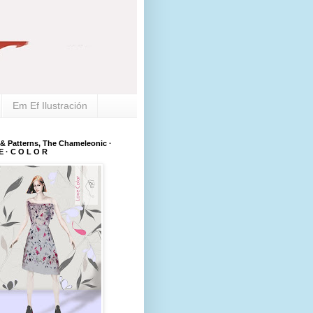
Em Ef Ilustración
 & Patterns, The Chameleonic ·
E · C O L O R