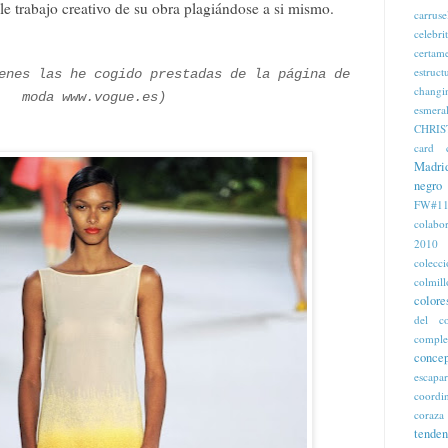
e trabajo creativo de su obra plagiándose a si mismo.
carruse
celebri
certam
estruct
enes las he cogido prestadas de la página de
changi
moda www.vogue.es)
esmera
CHRIS
card
Madri
negro
FW#11
colabo
2010
colecc
colmill
colore
del c
comple
concep
escapa
coordi
coraza
tenden