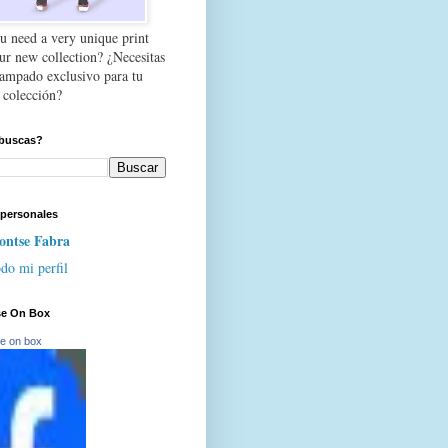
u need a very unique print
our new collection? ¿Necesitas
tampado exclusivo para tu
 colección?
buscas?
 personales
ntse Fabra
do mi perfil
se On Box
e on box