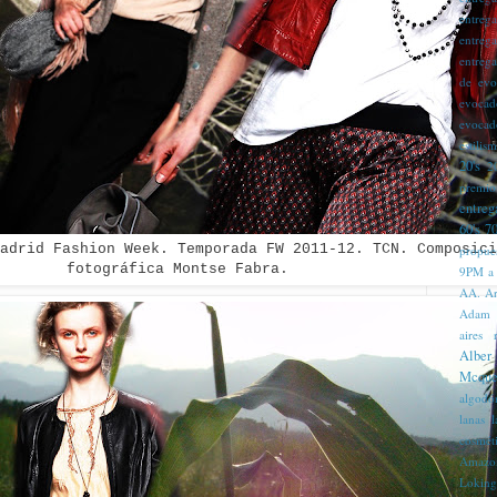
entreg
entreg
entreg
de evo
evocad
evocad
estilis
20's
2
premio
entreg
60's
70
adrid Fashion Week. Temporada FW 2011-12. TCN. Composici
propue
fotográfica Montse Fabra
.
9PM
a
AA. Ar
Adam
aires 
Alber
Mcque
algodó
lanas 
cosmét
Amazo
Loking