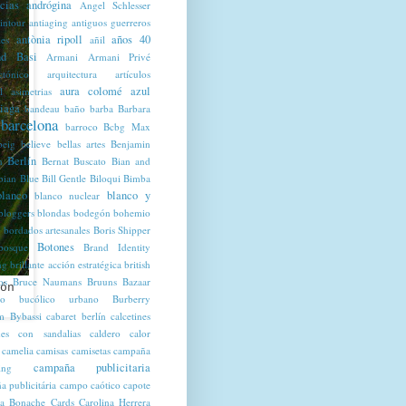
cias
andrógina
Angel Schlesser
intour
antiaging
antiguos guerreros
antònia ripoll
años 40
les
añil
d Basi
Armani
Armani Privé
ctónico
arquitectura
artículos
aura colomé
azul
l
asimetrias
iaga
bandeau
baño
barba
Barbara
barcelona
barroco
Bcbg Max
beig
believe
bellas artes
Benjamin
Berlín
n
Bernat Buscato
Bian and
bian Blue
Bill Gentle
Biloqui
Bimba
blanco
blanco y
blanco nuclear
bloggers
blondas
bodegón
bohemio
bordados artesanales
Boris Shipper
Botones
bosque
Brand Identity
ng
brillante acción estratégica
british
os
Bruce Naumans
Bruuns Bazaar
ón
co
bucólico urbano
Burberry
m
Bybassi
cabaret berlín
calcetines
ines con sandalias
caldero
calor
camelia
camisas
camisetas
campaña
campaña publicitaria
ing
 publicitária
campo
caótico
capote
a Bonache
Cards
Carolina Herrera