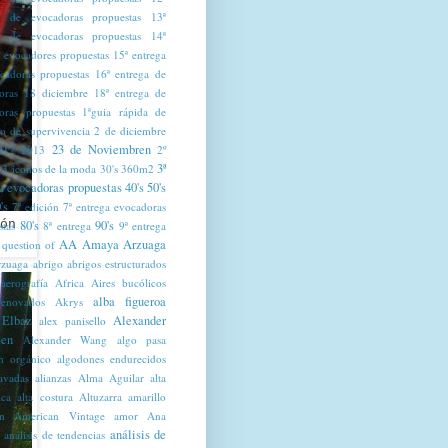
a de evocadoras propuestas
13ª
a de evocadoras propuestas
14ª
a evocadores propuestas
15ª entrega
cadoras propuestas
16ª entrega de
oras
18 diciembre
18ª entrega de
oras propuestas
1ªguia rápida de
mo de supervivencia
2 de diciembre
23 de Noviembren
012
2013
2º
3ª
3 iconos de la moda
30's
360m2
a evocadoras propuestas
40's
50's
's
7ª edición
7ª entrega evocadoras
80's
90's
ón
stas
8ª entrega
9ª entrega
AA Amaya Arzuaga
 question of
zuaga
abrigo
abrigos estructurados
aerografía
Africa
Aires bucólicos
alba figueroa
renovados
Akrys
 Elbaz
Alexander
alex panisello
en
Alexander Wang
algo pasa
n orgánico
algodones endurecidos
lavadas
alianzas
Alma Aguilar
alta
ica
alta costura
Altuzarra
amarillo
n
American Vintage
amor
Ana
análisis de
análisis de tendencias