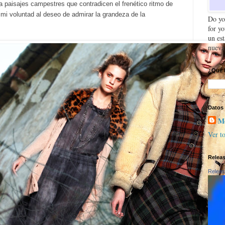
 paisajes campestres que contradicen el frenético ritmo de
mi voluntad al deseo de admirar la grandeza de la
Do yo
for y
un es
nueva
¿Qué 
Datos
Mo
Ver to
Relea
Releas