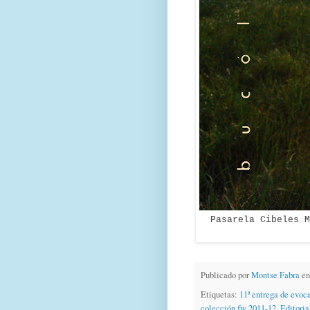
Pasarela Cibeles M
Publicado por
Montse Fabra
e
Etiquetas:
11ª entrega de evoc
colección fw 2011-12
,
Editoria