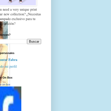
u need a very unique print
our new collection? ¿Necesitas
tampado exclusivo para tu
 colección?
buscas?
 personales
ntse Fabra
do mi perfil
se On Box
e on box