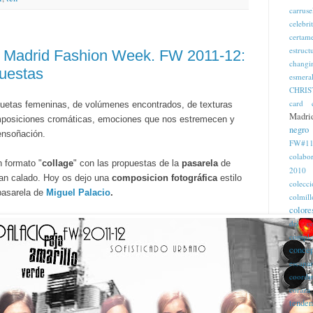
carruse
celebri
certam
estruct
s Madrid Fashion Week. FW 2011-12:
changi
uestas
esmera
CHRIS
card
uetas femeninas, de volúmenes encontrados, de texturas
Madri
omposiciones cromáticas, emociones que nos estremecen y
negro
ensoñación
.
FW#11
colabo
n formato "
collage
" con
las propuestas de la
pasarela
de
2010
an calado. Hoy os dejo una
composicion fotográfica
estilo
colecc
pasarela de
Miguel Palacio
.
colmill
colore
del c
comple
concep
escapa
coordi
coraza
tenden