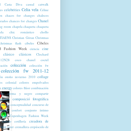
l
Casta Diva
casual
catwalk
Celia vela
celebrities
tes
Celine
en
chaces for changes
chalecos
Chanel
urados
chances for changes
ng room
chapela
chaqueta
chaqueta
lda
chic romántico
chollo
TIAENS
Christian Göran
Christmas
Cibeles
christmas flash
cibeles
d Fashion Week
cine
ciencia
clásico
clásicos
Clochard
12N28
coco chanel
coctel
colección
ración
colección fw
colección fw 2011-12
collage
ión otoño invierno 2010
os
colonial
colores empolvados
s energy
colores flúor
combinación
olor crema y negro
compartir
composició fotográfica
mentos
tuales
conceptualidad
concurso de
ratismo
confort
conjunto íntimo
nación
Copenhagen Fashion Week
creadora de
corozo
cotillería
cias
creer
cremallera
crepúsculo de