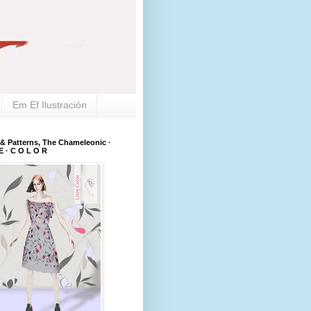
Em Ef Ilustración
 & Patterns, The Chameleonic ·
E · C O L O R