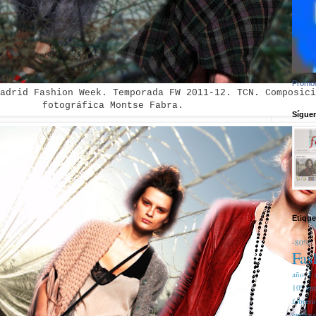
Promoc
adrid Fashion Week. Temporada FW 2011-12. TCN. Composici
fotográfica Montse Fabra
.
Síguem
Etique
-80%
Fas
año
1 
10ª en
febrer
entreg