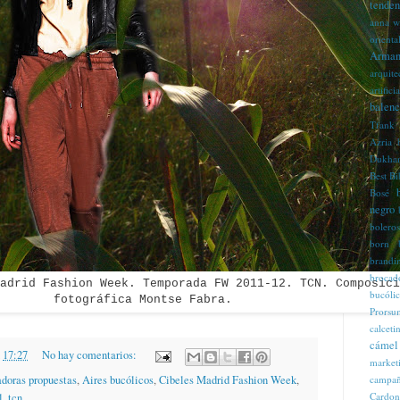
tenden
anna w
orienta
Arman
arquite
artificia
balenc
Tfank
Azria
Dukha
Best
Bi
Bosé
negro
boleros
born
brandi
brocad
adrid Fashion Week. Temporada FW 2011-12. TCN. Composici
bucóli
fotográfica Montse Fabra
.
Prorsu
calcet
cámel
n
17:27
No hay comentarios:
market
adoras propuestas
,
Aires bucólicos
,
Cibeles Madrid Fashion Week
,
campaña
Cardon
l
,
tcn