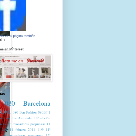
ionar tu página también
ón
e en Pínterest
tas
080 Barcelona
hion
080 Bcn Fashion
080BF
1
año sin Lee Alexander
10ª edición
trega de evocadoras propuestas
11
o 201
11 febrero 2011
11/9
11ª
a de evocadoras propuestas
12ª