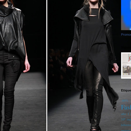
Promoc
Síguem
Etique
-80%
Fas
año
1 
10ª en
febrer
entreg