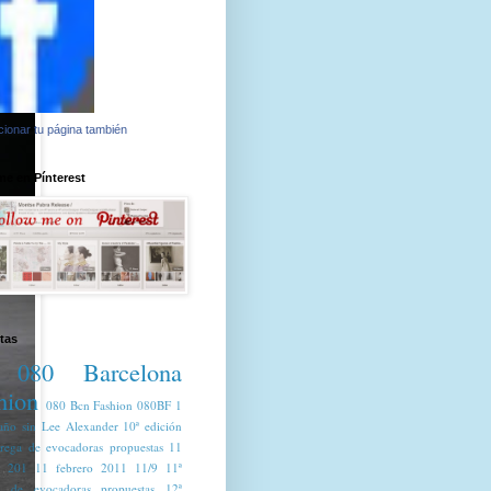
ionar tu página también
e en Pínterest
tas
080 Barcelona
hion
080 Bcn Fashion
080BF
1
año sin Lee Alexander
10ª edición
trega de evocadoras propuestas
11
o 201
11 febrero 2011
11/9
11ª
a de evocadoras propuestas
12ª