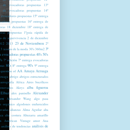
a de evocadoras propuestas
13ª
a de evocadoras propuestas
14ª
a evocadores propuestas
15ª entrega
cadoras propuestas
16ª entrega de
oras
18 diciembre
18ª entrega de
oras propuestas
1ªguia rápida de
mo de supervivencia
2 de diciembre
23 de Noviembren
012
2013
2º
3ª
3 iconos de la moda
30's
360m2
a evocadoras propuestas
40's
50's
's
7ª edición
7ª entrega evocadoras
80's
90's
stas
8ª entrega
9ª entrega
AA Amaya Arzuaga
 question of
zuaga
abrigo
abrigos estructurados
aerografía
Africa
Aires bucólicos
alba figueroa
renovados
Akrys
 Elbaz
Alexander
alex panisello
en
Alexander Wang
algo pasa
n orgánico
algodones endurecidos
lavadas
alianzas
Alma Aguilar
alta
ica
alta costura
Altuzarra
amarillo
n
American Vintage
amor
Ana
análisis de
análisis de tendencias