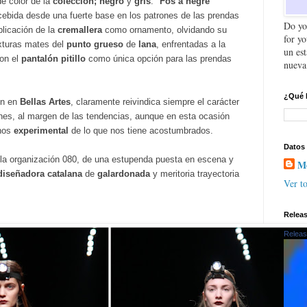
de color de la
colección;
negro
y
gris
. "
Fos a negre
"
cebida desde una fuerte base en los patrones de las prendas
Do yo
plicación de la
cremallera
como ornamento, olvidando su
for y
exturas mates del
punto grueso
de
lana
, enfrentadas a la
un es
con el
pantalón pitillo
como única opción para las prendas
nueva
¿Qué 
ón en
Bellas Artes
, claramente reivindica siempre el carácter
es, al margen de las tendencias, aunque en esta ocasión
nos
experimental
de lo que nos tiene acostumbrados.
Datos
la organización 080, de una estupenda puesta en escena y
Mo
diseñadora catalana
de
galardonada
y meritoria trayectoria
Ver to
Relea
Releas