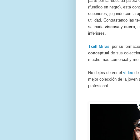
parte por la reducida paleta 
(fundido en negro), está con
superiores, jugando con la a
utilidad. Contrastando las t
satinada
viscosa
y
cuero
, 
inferiores.
Txell Miras
, por su formaci
conceptual
de sus coleccion
mucho más comercial y me
No dejéis de ver el
vídeo
de 
mejor colección de la joven
profesional.