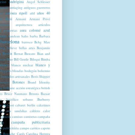
cias
andrógina
Angel Schlesser
intour
antiaging
antiguos guerreros
antònia ripoll
años 40
les
añil
d Basi
Armani
Armani Privé
ctónico
arquitectura
artículos
aura colomé
azul
l
asimetrias
iaga
bandeau
baño
barba
Barbara
barcelona
barroco
Bcbg Max
beig
believe
bellas artes
Benjamin
Berlín
n
Bernat Buscato
Bian and
bian Blue
Bill Gentle
Biloqui
Bimba
blanco
blanco y
blanco nuclear
bloggers
blondas
bodegón
bohemio
bordados artesanales
Boris Shipper
Botones
bosque
Brand Identity
ng
brillante acción estratégica
british
os
Bruce Naumans
Bruuns Bazaar
co
bucólico urbano
Burberry
m
Bybassi
cabaret berlín
calcetines
ines con sandalias
caldero
calor
camelia
camisas
camisetas
campaña
campaña publicitaria
ing
 publicitária
campo
caótico
capote
a Bonache
Cards
Carolina Herrera