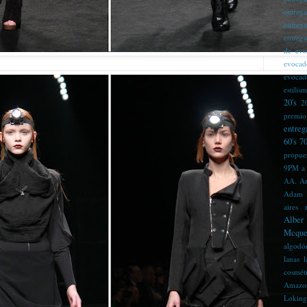
entreg
entreg
entreg
de evo
evocad
evocad
estilis
20's
2
premio
entreg
60's
70
propue
9PM
a
AA. Ar
Adam
aires 
Alber
Mcque
algodó
lanas 
cosmét
Amazo
Loking