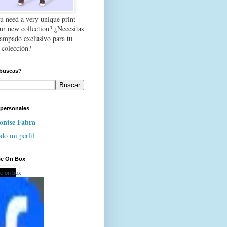
u need a very unique print
our new collection? ¿Necesitas
tampado exclusivo para tu
 colección?
buscas?
 personales
ntse Fabra
do mi perfil
se On Box
e on box