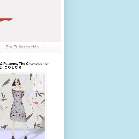
Em Ef Ilustración
 & Patterns, The Chameleonic ·
E · C O L O R