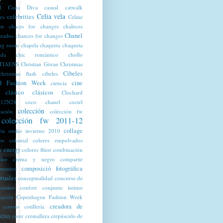
l
Casta Diva
casual
catwalk
Celia vela
celebrities
tes
Celine
en
chaces for changes
chalecos
Chanel
urados
chances for changes
ng room
chapela
chaqueta
chaqueta
lda
chic romántico
chollo
TIAENS
Christian Göran
Christmas
Cibeles
christmas flash
cibeles
d Fashion Week
cine
ciencia
clásico
clásicos
Clochard
12N28
coco chanel
coctel
colección
ración
colección fw
colección fw 2011-12
collage
ión otoño invierno 2010
os
colonial
colores empolvados
s energy
colores flúor
combinación
olor crema y negro
compartir
composició fotográfica
mentos
tuales
conceptualidad
concurso de
ratismo
confort
conjunto íntimo
nación
Copenhagen Fashion Week
creadora de
corozo
cotillería
cias
creer
cremallera
crepúsculo de