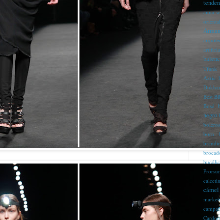
tenden
anna w
orienta
Arman
arquite
artificia
balenc
Tfank
Azria
Dukha
Best
Bi
Bosé
negro
boleros
born
brandi
brocad
bucóli
Prorsu
calcet
cámel
market
campaña
Cardon