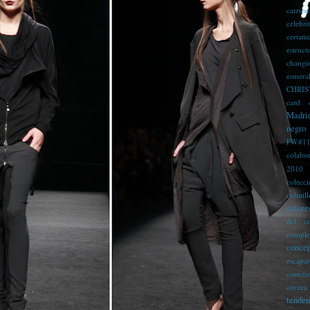
carruse
celebri
certam
estruct
changi
esmera
CHRIS
card
Madri
negro
FW#11
colabo
2010
colecc
colmill
colore
del c
comple
concep
escapa
coordi
coraza
tenden