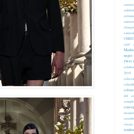
carruse
celebri
certam
estruct
changi
esmera
CHRIS
card
Madri
negro
FW#11
colabo
2010
colecc
colmill
colore
del c
comple
concep
escapa
coordi
coraza
tenden