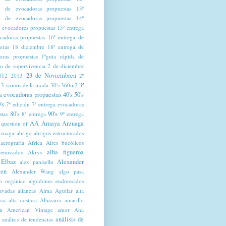
a de evocadoras propuestas
13ª
a de evocadoras propuestas
14ª
a evocadores propuestas
15ª entrega
cadoras propuestas
16ª entrega de
oras
18 diciembre
18ª entrega de
oras propuestas
1ªguia rápida de
mo de supervivencia
2 de diciembre
23 de Noviembren
012
2013
2º
3ª
3 iconos de la moda
30's
360m2
a evocadoras propuestas
40's
50's
's
7ª edición
7ª entrega evocadoras
80's
90's
stas
8ª entrega
9ª entrega
AA Amaya Arzuaga
 question of
zuaga
abrigo
abrigos estructurados
aerografía
Africa
Aires bucólicos
alba figueroa
renovados
Akrys
 Elbaz
Alexander
alex panisello
en
Alexander Wang
algo pasa
n orgánico
algodones endurecidos
lavadas
alianzas
Alma Aguilar
alta
ica
alta costura
Altuzarra
amarillo
n
American Vintage
amor
Ana
análisis de
análisis de tendencias