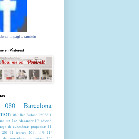
ionar tu página también
e en Pínterest
tas
080 Barcelona
hion
080 Bcn Fashion
080BF
1
año sin Lee Alexander
10ª edición
trega de evocadoras propuestas
11
o 201
11 febrero 2011
11/9
11ª
a de evocadoras propuestas
12ª