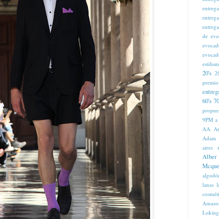
entreg
entreg
entreg
de evo
evocad
evocad
estilis
20's
2
premio
entreg
60's
70
propue
9PM
a
AA. Ar
Adam
aires 
Alber
Mcque
algodó
lanas 
cosmét
Amazo
Loking