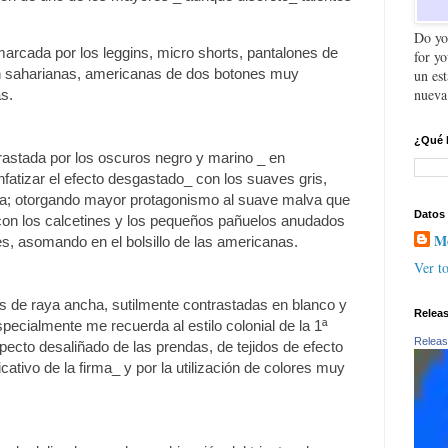
Do yo
arcada por los leggins, micro shorts, pantalones de
for y
on saharianas, americanas de dos botones muy
un es
nueva
s.
¿Qué 
rastada por los oscuros negro y marino _ en
nfatizar el efecto desgastado_ con los suaves gris,
alva; otorgando mayor protagonismo al suave malva que
Datos
, con los calcetines y los pequeños pañuelos anudados
Mo
es, asomando en el bolsillo de las americanas.
Ver to
its de raya ancha, sutilmente contrastadas en blanco y
Relea
pecialmente me recuerda al estilo colonial de la 1ª
Releas
pecto desaliñado de las prendas, de tejidos de efecto
icativo de la firma_ y por la utilización de colores muy