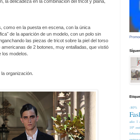
 la delicadeza en la combinación del tricot y plana,
, como en la puesta en escena, con la única
ica" de la aparición de un modelo, con un polo sin
Promoc
ganchando las piezas de tricot sobre la piel del torso
e americanas de 2 botones, muy entalladas, que vistió
Síguem
e los modelos.
la organización.
Etique
-80%
Fas
año
1 
10ª en
febrer
entreg