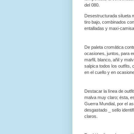
del 080.
Desestructurada silueta m
tiro bajo, combinados c
entalladas y maxi-camisa
De paleta cromática cont
ocasiones, juntos, para e
marfil, blanco, añil y m
salpica todos los outfits
en el cuello y en ocasion
Destacar la línea de outf
malva muy claro; ésta, es
Guerra Mundial, por el as
desgastado _ sello identif
claros.