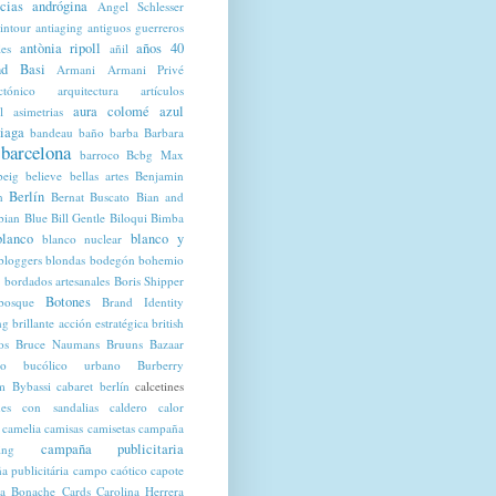
cias
andrógina
Angel Schlesser
intour
antiaging
antiguos guerreros
antònia ripoll
años 40
les
añil
d Basi
Armani
Armani Privé
ctónico
arquitectura
artículos
aura colomé
azul
l
asimetrias
iaga
bandeau
baño
barba
Barbara
barcelona
barroco
Bcbg Max
beig
believe
bellas artes
Benjamin
Berlín
n
Bernat Buscato
Bian and
bian Blue
Bill Gentle
Biloqui
Bimba
blanco
blanco y
blanco nuclear
bloggers
blondas
bodegón
bohemio
bordados artesanales
Boris Shipper
Botones
bosque
Brand Identity
ng
brillante acción estratégica
british
os
Bruce Naumans
Bruuns Bazaar
co
bucólico urbano
Burberry
m
Bybassi
cabaret berlín
calcetines
ines con sandalias
caldero
calor
camelia
camisas
camisetas
campaña
campaña publicitaria
ing
 publicitária
campo
caótico
capote
a Bonache
Cards
Carolina Herrera