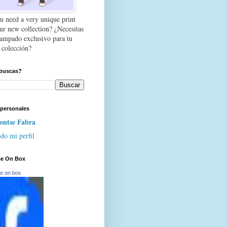
u need a very unique print
our new collection? ¿Necesitas
tampado exclusivo para tu
 colección?
buscas?
 personales
ntse Fabra
do mi perfil
se On Box
e on box