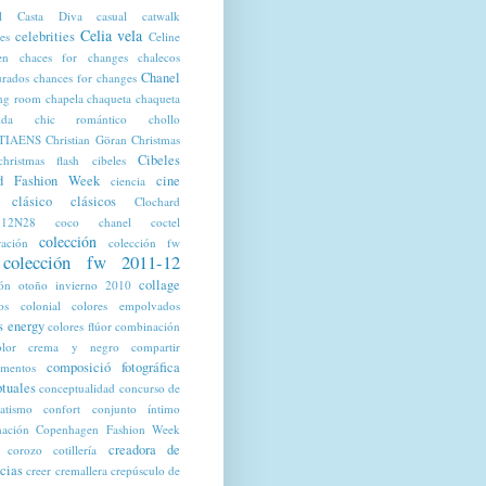
l
Casta Diva
casual
catwalk
Celia vela
celebrities
tes
Celine
en
chaces for changes
chalecos
Chanel
urados
chances for changes
ng room
chapela
chaqueta
chaqueta
lda
chic romántico
chollo
TIAENS
Christian Göran
Christmas
Cibeles
christmas flash
cibeles
d Fashion Week
cine
ciencia
clásico
clásicos
Clochard
12N28
coco chanel
coctel
colección
ración
colección fw
colección fw 2011-12
collage
ión otoño invierno 2010
os
colonial
colores empolvados
s energy
colores flúor
combinación
olor crema y negro
compartir
composició fotográfica
mentos
tuales
conceptualidad
concurso de
ratismo
confort
conjunto íntimo
nación
Copenhagen Fashion Week
creadora de
corozo
cotillería
cias
creer
cremallera
crepúsculo de