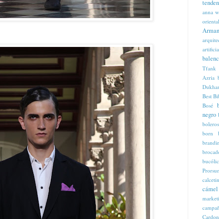
tenden
anna w
orienta
Arman
arquite
artificia
balenc
Tfank
Azria
Dukha
Best
Bi
Bosé
negro
boleros
born
brandi
brocad
bucóli
Prorsu
calcet
cámel
market
campaña
Cardon