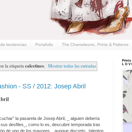
s de tendencias
Portafolio
The Chameleonic, Prints & Patterns
Prints
L O V 
calcetines
n la etiqueta
.
Mostrar todas las entradas
shion - SS / 2012: Josep Abril
Abril
uchar" la pasarela de Josep Abril, _ alguien debería
 sus desfiles_, como lo es, descubrir temporada tras
ión de uno de los mayores _ aunque discreto_ talentos