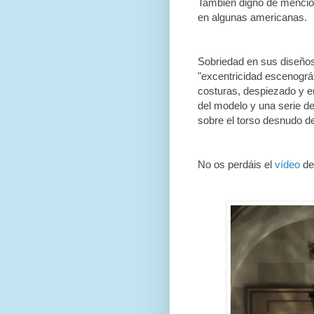
También digno de mención,
en algunas americanas.
Sobriedad en sus diseños
"excentricidad escenográf
costuras, despiezado y en
del modelo y una serie d
sobre el torso desnudo d
No os perdáis el
vídeo
de 