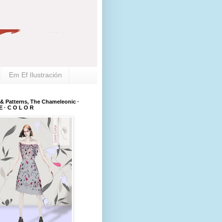
Em Ef Ilustración
 & Patterns, The Chameleonic ·
E · C O L O R