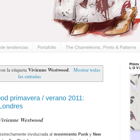
s de tendencias
Portafolio
The Chameleonic, Prints & Patterns
Prints
L O V 
Vivienne Westwood
on la etiqueta
.
Mostrar todas
las entradas
od primavera / verano 2011:
 Londres
 Vivienne Westwood
, estrechamente involucrada al
movimiento Punk
y
New