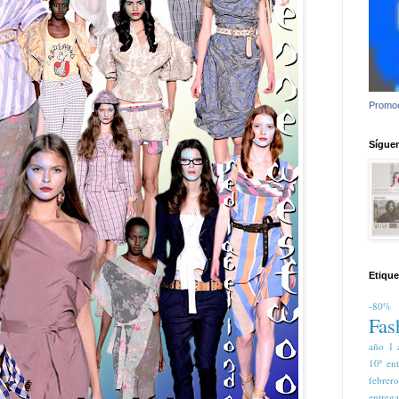
Promoc
Síguem
Etique
-80%
Fas
año
1 
10ª en
febrer
entreg