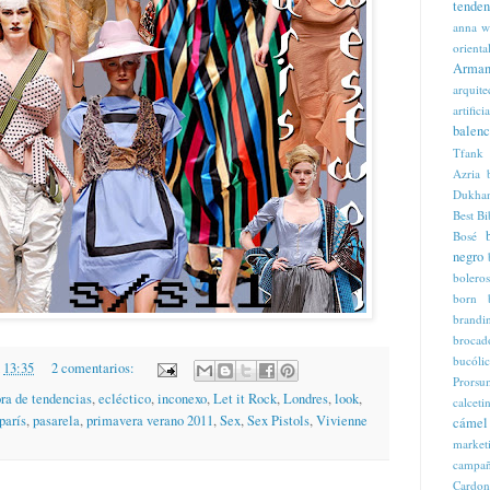
tenden
anna w
orienta
Arman
arquite
artificia
balenc
Tfank
Azria
Dukha
Best
Bi
Bosé
negro
boleros
born
brandi
brocad
bucóli
n
13:35
2 comentarios:
Prorsu
ra de tendencias
,
ecléctico
,
inconexo
,
Let it Rock
,
Londres
,
look
,
calcet
parís
,
pasarela
,
primavera verano 2011
,
Sex
,
Sex Pistols
,
Vivienne
cámel
market
campaña
Cardon