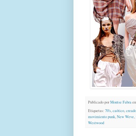
Publicado por
Montse Fabra
e
Etiquetas:
70's
,
caótico
,
creado
movimiento punk
,
New Weve
,
Westwood