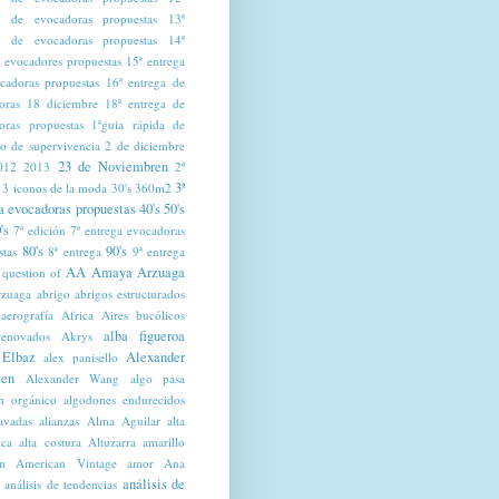
a de evocadoras propuestas
13ª
a de evocadoras propuestas
14ª
a evocadores propuestas
15ª entrega
cadoras propuestas
16ª entrega de
oras
18 diciembre
18ª entrega de
oras propuestas
1ªguia rápida de
mo de supervivencia
2 de diciembre
23 de Noviembren
012
2013
2º
3ª
3 iconos de la moda
30's
360m2
a evocadoras propuestas
40's
50's
's
7ª edición
7ª entrega evocadoras
80's
90's
stas
8ª entrega
9ª entrega
AA Amaya Arzuaga
 question of
zuaga
abrigo
abrigos estructurados
aerografía
Africa
Aires bucólicos
alba figueroa
renovados
Akrys
 Elbaz
Alexander
alex panisello
en
Alexander Wang
algo pasa
n orgánico
algodones endurecidos
lavadas
alianzas
Alma Aguilar
alta
ica
alta costura
Altuzarra
amarillo
n
American Vintage
amor
Ana
análisis de
análisis de tendencias