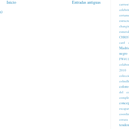
Inicio
Entradas antiguas
carruse
celebri
m)
certam
estruct
changi
esmera
CHRIS
card
Madri
negro
FW#11
colabo
2010
colecc
colmill
colore
del c
comple
concep
escapa
coordi
coraza
tenden