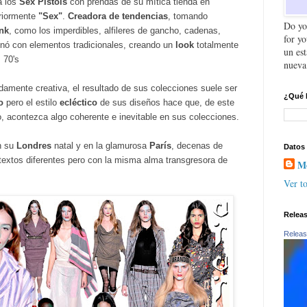
a los
Sex Pistols
con prendas de su mítica tienda en
riormente
"Sex"
.
Creadora de tendencias
, tomando
Do yo
unk
, como los imperdibles, alfileres de gancho, cadenas,
for y
nó con elementos tradicionales, creando un
look
totalmente
un es
 70's
nueva
amente creativa, el resultado de sus colecciones suele ser
¿Qué 
o
pero el estilo
ecléctico
de sus diseños hace que, de este
, acontezca algo
coherente e inevitable en sus colecciones.
n su
Londres
natal y en la glamurosa
París
, decenas de
Datos
textos diferentes pero con la misma alma transgresora de
Mo
Ver to
Relea
Releas