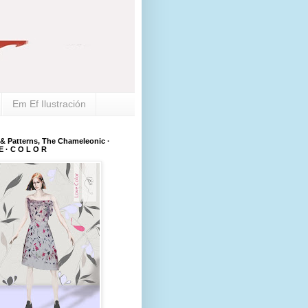
Em Ef Ilustración
 & Patterns, The Chameleonic ·
E · C O L O R