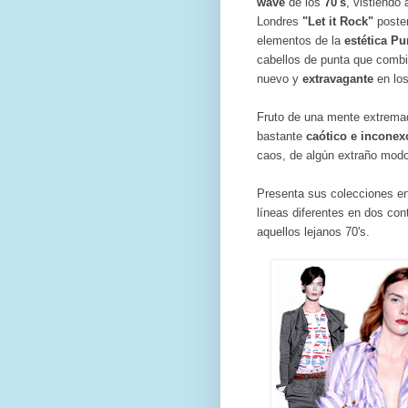
wave
de los
70's
, vistiendo 
Londres
"Let it Rock"
poste
elementos de la
estética P
cabellos de punta que combi
nuevo y
extravagante
en los
Fruto de una mente extremad
bastante
caótico e inconex
caos, de algún extraño modo
Presenta sus colecciones e
líneas diferentes en dos con
aquellos lejanos 70's.