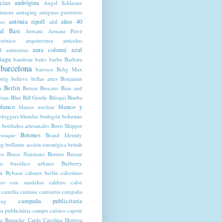
cias
andrógina
Angel Schlesser
intour
antiaging
antiguos guerreros
antònia ripoll
años 40
les
añil
d Basi
Armani
Armani Privé
ctónico
arquitectura
artículos
aura colomé
azul
l
asimetrias
iaga
bandeau
baño
barba
Barbara
barcelona
barroco
Bcbg Max
beig
believe
bellas artes
Benjamin
Berlín
n
Bernat Buscato
Bian and
bian Blue
Bill Gentle
Biloqui
Bimba
blanco
blanco y
blanco nuclear
bloggers
blondas
bodegón
bohemio
bordados artesanales
Boris Shipper
Botones
bosque
Brand Identity
ng
brillante acción estratégica
british
os
Bruce Naumans
Bruuns Bazaar
co
bucólico urbano
Burberry
m
Bybassi
cabaret berlín
calcetines
ines con sandalias
caldero
calor
camelia
camisas
camisetas
campaña
campaña publicitaria
ing
 publicitária
campo
caótico
capote
a Bonache
Cards
Carolina Herrera