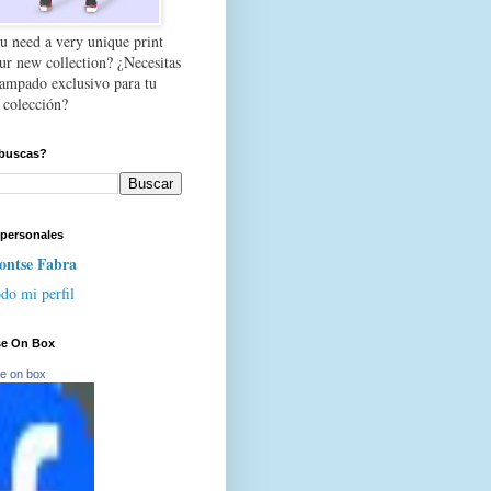
u need a very unique print
our new collection? ¿Necesitas
tampado exclusivo para tu
 colección?
buscas?
 personales
ntse Fabra
do mi perfil
se On Box
e on box