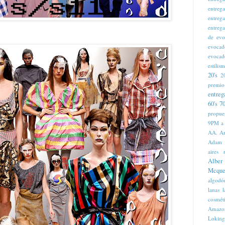
entreg
entreg
entreg
de evo
evocad
evocad
estilis
20's
2
premio
entreg
60's
70
propue
9PM
a
AA. Ar
Adam
aires 
Alber
Mcque
algodó
lanas 
cosmét
Amazo
Loking