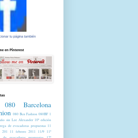
ionar tu página también
e en Pínterest
tas
080 Barcelona
hion
080 Bcn Fashion
080BF
1
año sin Lee Alexander
10ª edición
trega de evocadoras propuestas
11
o 201
11 febrero 2011
11/9
11ª
a de evocadoras propuestas
12ª