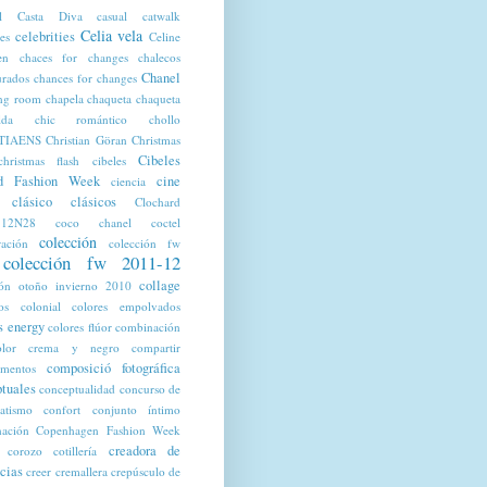
l
Casta Diva
casual
catwalk
Celia vela
celebrities
tes
Celine
en
chaces for changes
chalecos
Chanel
urados
chances for changes
ng room
chapela
chaqueta
chaqueta
lda
chic romántico
chollo
TIAENS
Christian Göran
Christmas
Cibeles
christmas flash
cibeles
d Fashion Week
cine
ciencia
clásico
clásicos
Clochard
12N28
coco chanel
coctel
colección
ración
colección fw
colección fw 2011-12
collage
ión otoño invierno 2010
os
colonial
colores empolvados
s energy
colores flúor
combinación
olor crema y negro
compartir
composició fotográfica
mentos
tuales
conceptualidad
concurso de
ratismo
confort
conjunto íntimo
nación
Copenhagen Fashion Week
creadora de
corozo
cotillería
cias
creer
cremallera
crepúsculo de