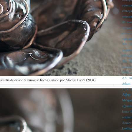
entreg
entreg
entreg
de evo
evocad
evocad
estilis
20's
2
premio
entreg
60's
70
propue
9PM
a
AA. Ar
camelia de estaño y aluminio hecha a mano por Montse Fabra (2004)
Adam
aires 
Alber
Mcque
algodó
lanas 
cosmét
Amazo
Loking