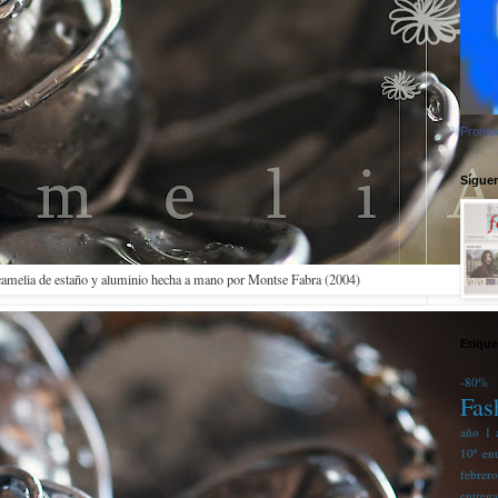
Promoc
Síguem
camelia de estaño y aluminio hecha a mano por Montse Fabra (2004)
Etique
-80%
Fas
año
1 
10ª en
febrer
entreg