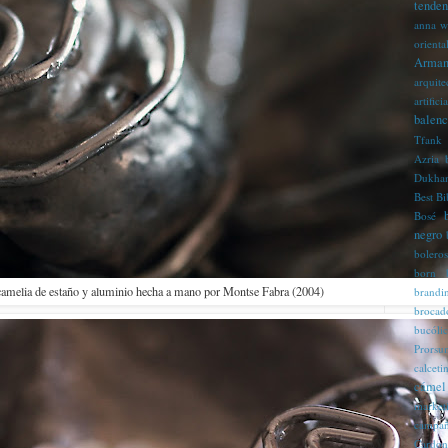
tenden
anna w
orienta
Arman
arquite
artificia
balenc
Tfank
Azria
Dukha
Best
Bi
Bosé
negro
boleros
born
camelia de estaño y aluminio hecha a mano por Montse Fabra (2004)
brandi
brocad
bucóli
Prorsu
calcet
cámel
market
campaña
Cardon