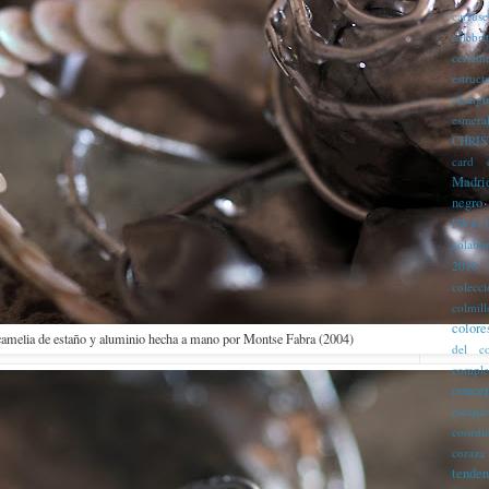
carruse
celebri
certam
estruct
changi
esmera
CHRIS
card
Madri
negro
FW#11
colabo
2010
colecc
colmill
colore
camelia de estaño y aluminio hecha a mano por Montse Fabra (2004)
del c
comple
concep
escapa
coordi
coraza
tenden