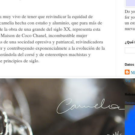
Do yo
a muy vivo de tener que reivindicar la equidad de
for y
camelia hecha con estaño y aluminio, que para más de
un es
nueva
e la obra de una grande del siglo XX, representa esta
 la Maison de Coco Chanel, incombustible mujer
 de una sociedad opresiva y patriarcal, reivindicadora
¿Qué 
jer y contribuyendo exponencialmete a la evolución de la
erándola del corsé y de estereotipos machistas y
e principios de siglo.
Datos
Mo
Ver to
Relea
Releas