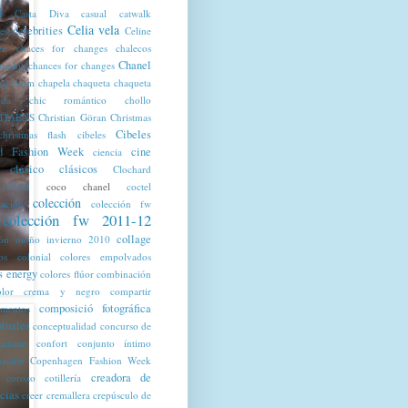
l
Casta Diva
casual
catwalk
Celia vela
celebrities
tes
Celine
en
chaces for changes
chalecos
Chanel
urados
chances for changes
ng room
chapela
chaqueta
chaqueta
lda
chic romántico
chollo
TIAENS
Christian Göran
Christmas
Cibeles
christmas flash
cibeles
d Fashion Week
cine
ciencia
clásico
clásicos
Clochard
12N28
coco chanel
coctel
colección
ración
colección fw
colección fw 2011-12
collage
ión otoño invierno 2010
os
colonial
colores empolvados
s energy
colores flúor
combinación
olor crema y negro
compartir
composició fotográfica
mentos
tuales
conceptualidad
concurso de
ratismo
confort
conjunto íntimo
nación
Copenhagen Fashion Week
creadora de
corozo
cotillería
cias
creer
cremallera
crepúsculo de