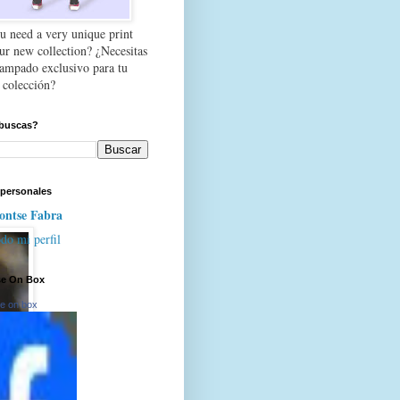
u need a very unique print
our new collection? ¿Necesitas
tampado exclusivo para tu
 colección?
buscas?
 personales
ntse Fabra
do mi perfil
se On Box
e on box