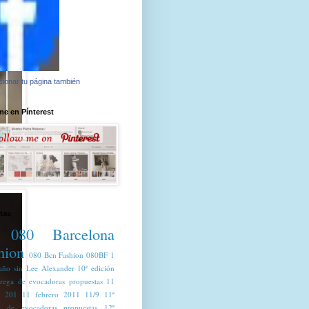
ionar tu página también
e en Pínterest
tas
080 Barcelona
hion
080 Bcn Fashion
080BF
1
año sin Lee Alexander
10ª edición
trega de evocadoras propuestas
11
o 201
11 febrero 2011
11/9
11ª
a de evocadoras propuestas
12ª