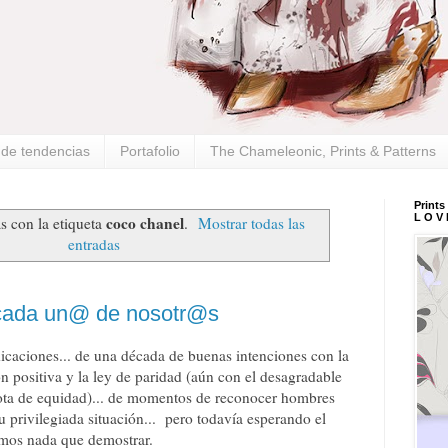
s de tendencias
Portafolio
The Chameleonic, Prints & Patterns
Prints
L O V 
coco chanel
s con la etiqueta
.
Mostrar todas las
entradas
cada un@ de nosotr@s
icaciones... de una década de buenas intenciones con la
ón positiva y la ley de paridad (aún con el desagradable
uota de equidad)... de momentos de reconocer hombres
 privilegiada situación... pero todavía esperando el
mos nada que demostrar.