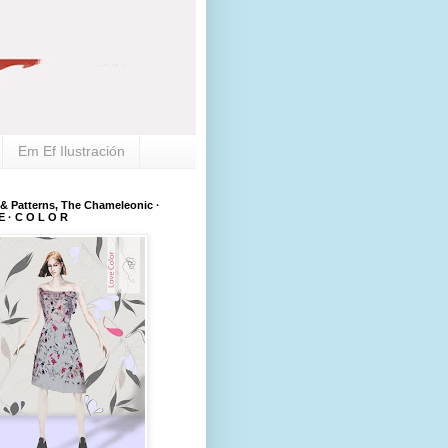
Em Ef Ilustración
 & Patterns, The Chameleonic ·
E · C O L O R