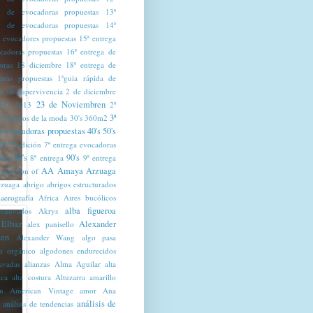
a de evocadoras propuestas
13ª
a de evocadoras propuestas
14ª
a evocadores propuestas
15ª entrega
cadoras propuestas
16ª entrega de
oras
18 diciembre
18ª entrega de
oras propuestas
1ªguia rápida de
mo de supervivencia
2 de diciembre
23 de Noviembren
012
2013
2º
3ª
3 iconos de la moda
30's
360m2
a evocadoras propuestas
40's
50's
's
7ª edición
7ª entrega evocadoras
80's
90's
stas
8ª entrega
9ª entrega
AA Amaya Arzuaga
 question of
zuaga
abrigo
abrigos estructurados
aerografía
Africa
Aires bucólicos
alba figueroa
renovados
Akrys
 Elbaz
Alexander
alex panisello
en
Alexander Wang
algo pasa
n orgánico
algodones endurecidos
lavadas
alianzas
Alma Aguilar
alta
ica
alta costura
Altuzarra
amarillo
n
American Vintage
amor
Ana
análisis de
análisis de tendencias