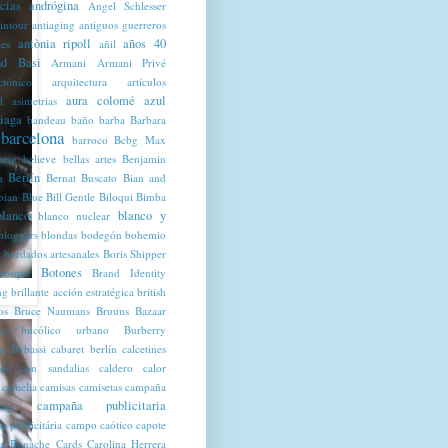
cias
andrógina
Angel Schlesser
intour
antiaging
antiguos guerreros
antònia ripoll
años 40
les
añil
d Basi
Armani
Armani Privé
ctónico
arquitectura
artículos
aura colomé
azul
l
asimetrias
iaga
bandeau
baño
barba
Barbara
barcelona
barroco
Bcbg Max
beig
believe
bellas artes
Benjamin
Berlín
n
Bernat Buscato
Bian and
bian Blue
Bill Gentle
Biloqui
Bimba
blanco
blanco y
blanco nuclear
bloggers
blondas
bodegón
bohemio
bordados artesanales
Boris Shipper
Botones
bosque
Brand Identity
ng
brillante acción estratégica
british
os
Bruce Naumans
Bruuns Bazaar
co
bucólico urbano
Burberry
m
Bybassi
cabaret berlín
calcetines
ines con sandalias
caldero
calor
camelia
camisas
camisetas
campaña
campaña publicitaria
ing
 publicitária
campo
caótico
capote
a Bonache
Cards
Carolina Herrera