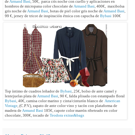
de
Armand Basi
, 50€, parca cris noche con cuello y aplicaciones en
hombros de micropana color chocolate de
Armand Basi
, 400€, maxibolsa
gris noche de
Armand Basi
, botas de piel color gris noche de
Armand Basi
,
99 €, jersey de tricot de inspiración étnica con capucha de
Bybasi
100€
Top íntimo de cuadros leñador de
Bybasi
, 25€, bolso de ante camel y
lentejuelas plata de
Armand Basi
, 90 €, falda plisada con estampado floral
Bybasi
, 40€, camisa color marino y cinta/cinturón blanco de
American
Vintage
, (C.P.V.), zapato de ante color vino y tacón con plataforma de
madera de
Armand Basi
185€, capote color marrón ribeteado en color
chocolate, 300€, tocado de
Teodora extras&bags