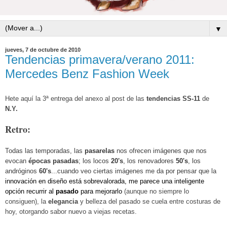
▼
jueves, 7 de octubre de 2010
Tendencias primavera/verano 2011:
Mercedes Benz Fashion Week
Hete aquí la 3ª entrega del anexo al post de las
tendencias SS-11
de
N.Y.
Retro:
T
odas las temporadas, las
pasarelas
nos ofrecen imágenes que nos
evocan
épocas
pasadas
; los locos
20's
, los renovadores
50's
, los
andróginos
60's
...cuando veo ciertas imágenes me da por pensar que la
innovación en diseño está sobrevalorada, me parece una inteligente
opción recurrir al
pasado
para mejorarlo
(aunque no siempre lo
consiguen), l
a
elegancia
y belleza del pasado se cuela entre costuras de
hoy, otorgando sabor nuevo a viejas recetas.